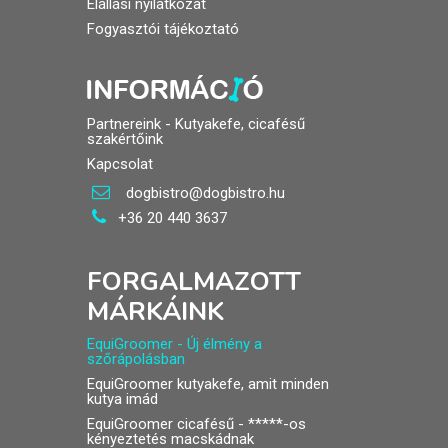
Elállási nyilatkozat
Fogyasztói tájékoztató
Partnereink - Kutyakefe, cicafésű
szakértőink
Kapcsolat
dogbistro@dogbistro.hu
+36 20 440 3637
FORGALMAZOTT
MÁRKÁINK
EquiGroomer - Új élmény a
szőrápolásban
EquiGroomer kutyakefe
, amit minden
kutya imád
EquiGroomer cicafésű
- *****-os
kényeztetés macskádnak