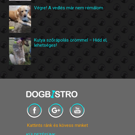
Végre! A vedlés már nem rémálom
Kutya szőrápolás örömmel – Hidd el,
lehetséges!
Kattints ránk és kövess minket