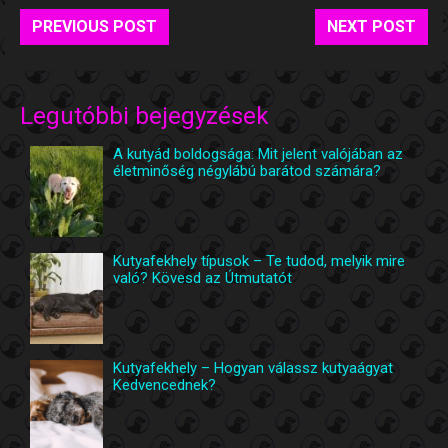
PREVIOUS POST
NEXT POST
Legutóbbi bejegyzések
A kutyád boldogsága: Mit jelent valójában az
életminőség négylábú barátod számára?
Kutyafekhely típusok – Te tudod, melyik mire
való? Kövesd az Útmutatót
Kutyafekhely – Hogyan válassz kutyaágyat
Kedvencednek?