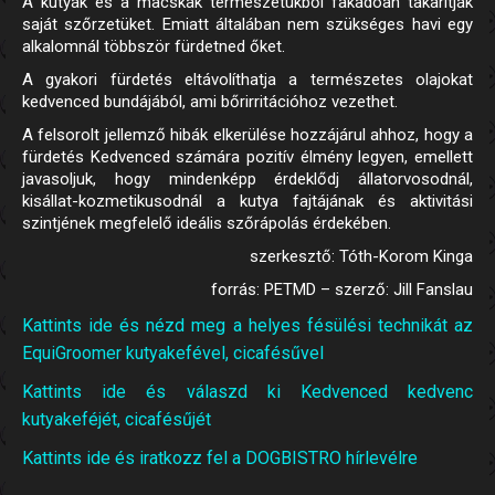
A kutyák és a macskák természetükből fakadóan takarítják
saját szőrzetüket. Emiatt általában nem szükséges havi egy
alkalomnál többször fürdetned őket.
A gyakori fürdetés eltávolíthatja a természetes olajokat
kedvenced bundájából, ami bőrirritációhoz vezethet.
A felsorolt jellemző hibák elkerülése hozzájárul ahhoz, hogy a
fürdetés Kedvenced számára pozitív élmény legyen, emellett
javasoljuk, hogy mindenképp érdeklődj állatorvosodnál,
kisállat-kozmetikusodnál a kutya fajtájának és aktivitási
szintjének megfelelő ideális szőrápolás érdekében.
szerkesztő: Tóth-Korom Kinga
forrás: PETMD – szerző: Jill Fanslau
Kattints ide és nézd meg a helyes fésülési technikát az
EquiGroomer kutyakefével, cicafésűvel
Kattints ide és válaszd ki Kedvenced kedvenc
kutyakeféjét, cicafésűjét
Kattints ide és iratkozz fel a DOGBISTRO hírlevélre