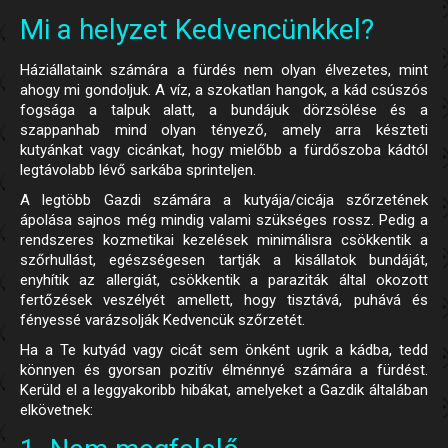
Mi a helyzet Kedvencünkkel?
Háziállataink számára a fürdés nem olyan élvezetes, mint
ahogy mi gondoljuk. A víz, a szokatlan hangok, a kád csúszós
fogsága a talpuk alatt, a bundájuk dörzsölése és a
szappanhab mind olyan tényező, amely arra készteti
kutyánkat vagy cicánkat, hogy mielőbb a fürdőszoba kádtól
legtávolabb lévő sarkába sprinteljen.
A legtöbb Gazdi számára a kutyája/cicája szőrzetének
ápolása sajnos még mindig valami szükséges rossz. Pedig a
rendszeres kozmetikai kezelések minimálisra csökkentik a
szőrhullást, egészségesen tartják a kisállatok bundáját,
enyhítik az allergiát, csökkentik a paraziták által okozott
fertőzések veszélyét amellett, hogy tisztává, puhává és
fényessé varázsolják Kedvencük szőrzetét.
Ha a Te kutyád vagy cicát sem önként ugrik a kádba, tedd
könnyen és gyorsan pozitív élménnyé számára a fürdést.
Kerüld el a leggyakoribb hibákat, amelyeket a Gazdik általában
elkövetnek: