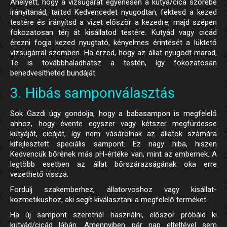
Ahelyett, hogy a vízsugarat egyenesen a kutya/cica szőrébe
irányítanád, tartsd Kedvencedet nyugodtan, fektesd a kezed
testére és irányítsd a vizet először a kezedre, majd szépen
fokozatosan térj át kisállatod testére. Kutyád vagy cicád
érezni fogja kezed nyugtató, kényelmes érintését a lüktető
vízsugárral szemben. Ha érzed, hogy az állat nyugodt marad,
Te is továbbhaladhatsz a testén, így fokozatosan
benedvesítheted bundáját.
3. Hibás samponválasztás
Sok Gazdi úgy gondolja, hogy a babasampon is megfelelő
ahhoz, hogy évente egyszer vagy kétszer megfürdesse
kutyáját, cicáját, így nem vásárolnak az állatok számára
kifejlesztett speciális sampont. Ez nagy hiba, hiszen
Kedvencük bőrének más pH-értéke van, mint az embernek. A
legtöbb esetben az állat bőrszárazságának oka erre
vezethető vissza.
Fordulj szakemberhez, állatorvoshoz vagy kisállat-
kozmetikushoz, aki segít kiválasztani a megfelelő terméket.
Ha új sampont szeretnél használni, először próbáld ki
kutyád/cicád lábán. Amennyiben pár nap elteltével sem