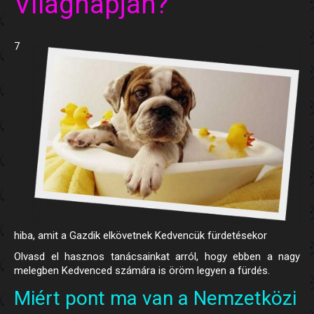
Világnapján?
Regisztráció
Hírlevél
7
Blog
Kapcsolat
hiba, amit a Gazdik elkövetnek Kedvencük fürdetésekor
Olvasd el hasznos tanácsainkat arról, hogy ebben a nagy
melegben Kedvenced számára is öröm legyen a fürdés.
Miért pont ma van a Nemzetközi