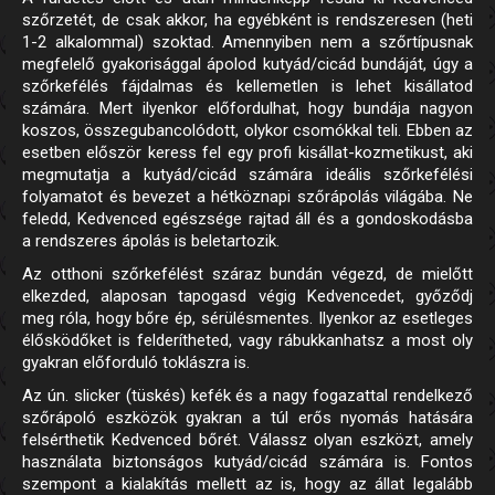
szőrzetét, de csak akkor, ha egyébként is rendszeresen (heti
1-2 alkalommal) szoktad. Amennyiben nem a szőrtípusnak
megfelelő gyakorisággal ápolod kutyád/cicád bundáját, úgy a
szőrkefélés fájdalmas és kellemetlen is lehet kisállatod
számára. Mert ilyenkor előfordulhat, hogy bundája nagyon
koszos, összegubancolódott, olykor csomókkal teli. Ebben az
esetben először keress fel egy profi kisállat-kozmetikust, aki
megmutatja a kutyád/cicád számára ideális szőrkefélési
folyamatot és bevezet a hétköznapi szőrápolás világába. Ne
feledd, Kedvenced egészsége rajtad áll és a gondoskodásba
a rendszeres ápolás is beletartozik.
Az otthoni szőrkefélést száraz bundán végezd, de mielőtt
elkezded, alaposan tapogasd végig Kedvencedet, győződj
meg róla, hogy bőre ép, sérülésmentes. Ilyenkor az esetleges
élősködőket is felderítheted, vagy rábukkanhatsz a most oly
gyakran előforduló toklászra is.
Az ún. slicker (tüskés) kefék és a nagy fogazattal rendelkező
szőrápoló eszközök gyakran a túl erős nyomás hatására
felsérthetik Kedvenced bőrét. Válassz olyan eszközt, amely
használata biztonságos kutyád/cicád számára is. Fontos
szempont a kialakítás mellett az is, hogy az állat legalább