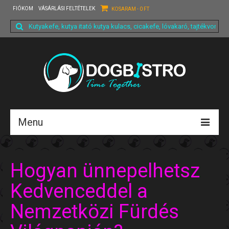
FIÓKOM
VÁSÁRLÁSI FELTÉTELEK
KOSARAM
-
0
FT
Search
for:
Menu
Főoldal
Hogyan ünnepelhetsz
Fiókom
Kedvenceddel a
Termékeink
Nemzetközi Fürdés
Rólunk