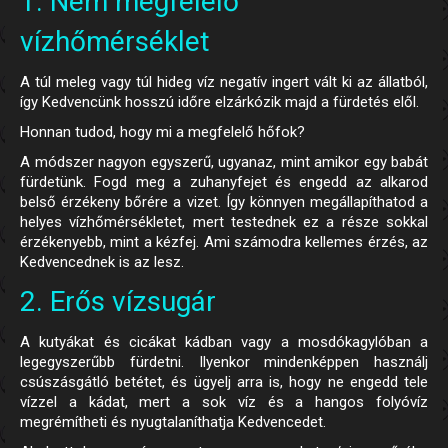
1. Nem megfelelő
vízhőmérséklet
A túl meleg vagy túl hideg víz negatív ingert vált ki az állatból,
így Kedvencünk hosszú időre elzárkózik majd a fürdetés elől.
Honnan tudod, hogy mi a megfelelő hőfok?
A módszer nagyon egyszerű, ugyanaz, mint amikor egy babát
fürdetünk. Fogd meg a zuhanyfejet és engedd az alkarod
belső érzékeny bőrére a vizet. Így könnyen megállapíthatod a
helyes vízhőmérsékletet, mert testednek ez a része sokkal
érzékenyebb, mint a kézfej. Ami számodra kellemes érzés, az
Kedvencednek is az lesz.
2. Erős vízsugár
A kutyákat és cicákat kádban vagy a mosdókagylóban a
legegyszerűbb fürdetni. Ilyenkor mindenképpen használj
csúszásgátló betétet, és ügyelj arra is, hogy ne engedd tele
vízzel a kádat, mert a sok víz és a hangos folyóvíz
megrémítheti és nyugtalaníthatja Kedvencedet.