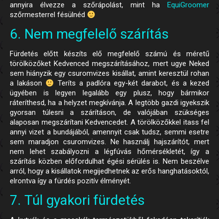
annyira élvezze a szőrápolást, mint ha
EquiGroomer
szőrmesterrel fésülnéd
6. Nem megfelelő szárítás
Fürdetés előtt készíts elő megfelelő számú és méretű
törölközőket Kedvenced megszárításához, mert ugye Neked
sem hiányzik egy csuromvizes kisállat, amint keresztül rohan
a lakáson
Teríts a padlóra egy-két darabot, és a kezed
ügyében is legyen legalább egy plusz, hogy bármikor
ráteríthesd, ha a helyzet megkívánja. A legtöbb gazdi igyekszik
gyorsan túlesni a szárításon, de valójában szükséges
alaposan megszárítani Kedvencedet. A törölközőkkel itass fel
annyi vizet a bundájából, amennyit csak tudsz, semmi esetre
sem maradjon csuromvizes. Ne használj hajszárítót, mert
nem lehet szabályozni a légfúvás hőmérsékletét, így a
szárítás közben előfordulhat égési sérülés is. Nem beszélve
arról, hogy a kisállatok megijedhetnek az erős hanghatásoktól,
elrontva így a fürdés pozitív élményét.
7. Túl gyakori fürdetés