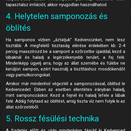
tapasztalsz irritációt, akkor nyugodtan használhatod.
4. Helytelen samponozás és
öblítés
Ha samponos vízben „áztatjuk” Kedvencünket, nem lesz
tisztább. A megfelelő tisztaság elérése érdekében kb. 2-4
percig masszírozd be a sampont a szőrzetbe újaiddal, kezd a
lábaknál és haladj a legérzékenyebb terület, a fej felé.
Mindenképp ügyelj arra, hogy az állat szemébe és fülébe ne
kerüljön sampon, ezért használj a tisztításhoz mosdókendőt
vagy pamutkorongokat.
Amikor már mindenhol végeztél a samponozással, öblítsd le
Kedvencedet. Ebben az esetben ellentétes irányban haladj,
mint samponozáskor. Kezd a fejnél és haladj lefele a lábak
felé. Addig folytasd az öblítést, amíg tiszta víz nem folyik ki az
állat szőrzetéből.
5. Rossz fésülési technika
A fürdetés előtt és után mindenképp fésüld ki Kedvenced