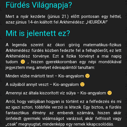
Fürdés Világnapja?
Mert a nyár kezdete (június 21.) előtt pontosan egy héttel,
azaz június 14-én kiáltott fel Arkhimédész: „HEURÉKA!”
Mit is jelentett ez?
A legenda szerint az ókori görög matematikus-fizikus
Arkhimédész fürdés közben fedezte fel a felhajtóerőt, ez lett
Arkhimédész törvénye. Ezt a fizika törvényt a mai napig
tudom
, hiszen gyerekkoromban egy népi mondókával
jegyeztem meg, amelyet édesapámtól tanultam:
Minden vízbe mártott test – Kis-angyalom
A súlyából annyit veszt – Kis-angyalom
Amennyi az általa kiszorított víz súlya – Kis-angyalom
Arról, hogy valójában hogyan is történt ez a felfedezés és mi
az igazi sztori, többféle verzió is létezik. Egy biztos, a fürdés
fantasztikus élmény az emberek számára, hiszen akár
önfeledt gyermeki vidámságot varázsol, akár felfrissít vagy
„csak” megnyugtat, mindenképp egy remek kikapcsolódás.