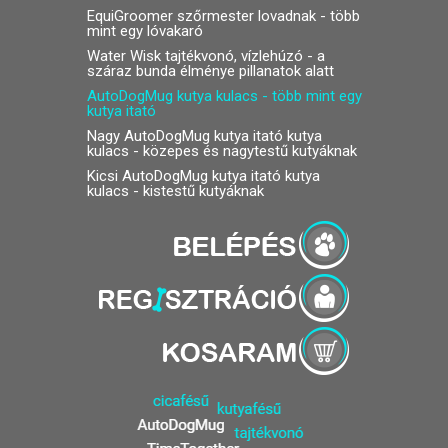
EquiGroomer szőrmester lovadnak
- több
mint egy lóvakaró
Water Wisk tajtékvonó, vízlehúzó
- a
száraz bunda élménye pillanatok alatt
AutoDogMug kutya kulacs - több mint egy
kutya itató
Nagy AutoDogMug kutya itató kutya
kulacs
- közepes és nagytestű kutyáknak
Kicsi AutoDogMug kutya itató kutya
kulacs
- kistestű kutyáknak