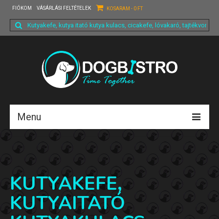
FIÓKOM
VÁSÁRLÁSI FELTÉTELEK
KOSARAM
-
0
FT
Search
for:
Menu
Főoldal
Fiókom
KUTYAKEFE,
Termékeink
KUTYAITATÓ
Rólunk