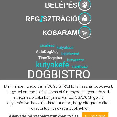
Mint minden weboldal, a DOGBISTRO.HU is használ cookie-kat,
hogy kellemesebb felhasználói élményben legyen részed,
amikor az oldalunkon jársz. Az "ELFOGADOM" gomb
lenyomásával hozzájárulásodat adod, hogy elfogadod őket.
További tudnivalókat a cookie-król
© 2026 DOGBISTRO | Minden jog fenntartva | DOGBISTRO webáruház - Prémium
Adatvédelmi szabályzatunkban
találsz.
ELFOGADOM