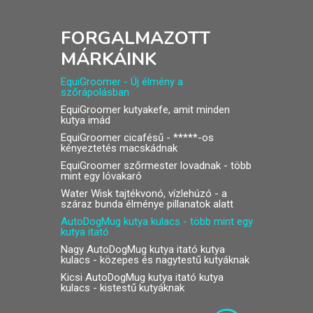
FORGALMAZOTT
MÁRKÁINK
EquiGroomer - Új élmény a
szőrápolásban
EquiGroomer kutyakefe
, amit minden
kutya imád
EquiGroomer cicafésű
- *****-os
kényeztetés macskádnak
EquiGroomer szőrmester lovadnak
- több
mint egy lóvakaró
Water Wisk tajtékvonó, vízlehúzó
- a
száraz bunda élménye pillanatok alatt
AutoDogMug kutya kulacs - több mint egy
kutya itató
Nagy AutoDogMug kutya itató kutya
kulacs
- közepes és nagytestű kutyáknak
Kicsi AutoDogMug kutya itató kutya
kulacs
- kistestű kutyáknak