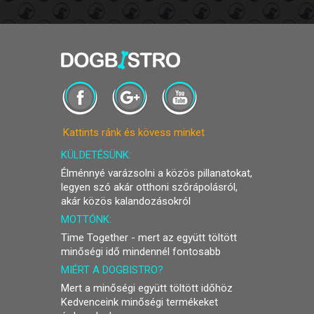
a
terméknek
több
variációja
van.
A
változatok
a
termékoldalon
Kattints ránk és kövess minket
választhatók
ki
KÜLDETÉSÜNK:
Élménnyé varázsolni a közös pillanatokat,
legyen szó akár otthoni szőrápolásról,
akár közös kalandozásokról
MOTTÓNK:
Time Together - mert az együtt töltött
minőségi idő mindennél fontosabb
MIÉRT A DOGBISTRO?
Mert a minőségi együtt töltött időhöz
Kedvenceink minőségi termékeket